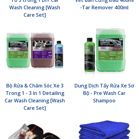
Tô 3 trong 1 DIY Car
Vết Bẩn Cứng Đầu 400ml
Wash Cleaning [Wash
-Tar Remover 400ml
Care Set]
Bộ Rửa & Chăm Sóc Xe 3
Dung Dịch Tẩy Rửa Xe Sơ
Trong 1 - 3 In 1 Detailing
Bộ - Pre Wash Car
Car Wash Cleaning [Wash
Shampoo
Care Set]