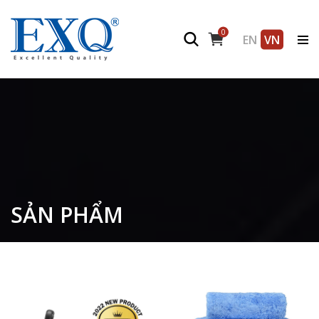
0
EN
VN
SẢN PHẨM