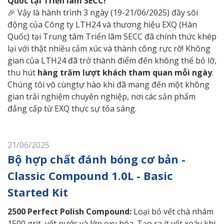
Quốc tại Triển lãm SECC!
🎉 Vậy là hành trình 3 ngày (19-21/06/2025) đầy sôi
động của Công ty LTH24 và thương hiệu EXQ (Hàn
Quốc) tại Trung tâm Triển lãm SECC đã chính thức khép
lại với thật nhiều cảm xúc và thành công rực rỡ! Không
gian của LTH24 đã trở thành điểm đến không thể bỏ lỡ,
thu hút
hàng trăm lượt khách tham quan mỗi ngày
.
Chúng tôi vô cùngtự hào khi đã mang đến một không
gian trải nghiệm chuyên nghiệp, nơi các sản phẩm
đẳng cấp từ EXQ thực sự tỏa sáng.
21/06/2025
Bộ hợp chất đánh bóng cơ bản -
Classic Compound 1.0L - Basic
Started Kit
2500 Perfect Polish Compound:
Loại bỏ vết chà nhám
1500 grit, vết nước và lớp oxy hóa. Tạo ra ít vết xoáy khi