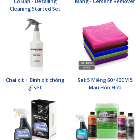
Cơ Bản - Detailing
Măng - Cement Remover
Cleaning Started Set
Chai xịt + Bình xịt chống
Set 5 Miếng 60*40CM 5
gỉ sét
Màu Hỗn Hợp