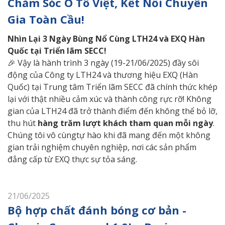
Chăm Sóc Ô Tô Việt, Kết Nối Chuyên
Gia Toàn Cầu!
Nhìn
Lại 3 Ngày Bùng Nổ Cùng LTH24 và EXQ Hàn
Quốc tại Triển lãm SECC!
🎉 Vậy là hành trình 3 ngày (19-21/06/2025) đầy sôi
động của Công ty LTH24 và thương hiệu EXQ (Hàn
Quốc) tại Trung tâm Triển lãm SECC đã chính thức khép
lại với thật nhiều cảm xúc và thành công rực rỡ! Không
gian của LTH24 đã trở thành điểm đến không thể bỏ lỡ,
thu hút
hàng trăm lượt khách tham quan mỗi ngày
.
Chúng tôi vô cùngtự hào khi đã mang đến một không
gian trải nghiệm chuyên nghiệp, nơi các sản phẩm
đẳng cấp từ EXQ thực sự tỏa sáng.
21/06/2025
Bộ hợp chất đánh bóng cơ bản -