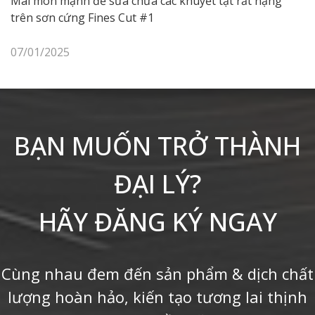
Mài mòn mạnh để sửa chữa các khuyết tật rất nặng
trên sơn cứng Fines Cut #1
07/01/2025
BẠN MUỐN TRỞ THÀNH
ĐẠI LÝ?
HÃY ĐĂNG KÝ NGAY
Cùng nhau đem đến sản phẩm & dịch chất
lượng hoàn hảo, kiến tạo tương lai thịnh