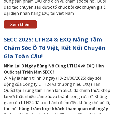
dụng sản phẩm EXQ cho dịch vụ chăm sóc xe hơi. Buổi
đào tạo chuyên sâu được tổ chức bởi các chuyên gia &
đại diện nhãn hàng EXQ tại Việt Nam.
Xem thêm
SECC 2025: LTH24 & EXQ Nâng Tầm
Chăm Sóc Ô Tô Việt, Kết Nối Chuyên
Gia Toàn Cầu!
Nhìn
Lại 3 Ngày Bùng Nổ Cùng LTH24 và EXQ Hàn
Quốc tại Triển lãm SECC!
🎉 Vậy là hành trình 3 ngày (19-21/06/2025) đầy sôi
động của Công ty LTH24 và thương hiệu EXQ (Hàn
Quốc) tại Trung tâm Triển lãm SECC đã chính thức khép
lại với thật nhiều cảm xúc và thành công rực rỡ! Không
gian của LTH24 đã trở thành điểm đến không thể bỏ lỡ,
thu hút
hàng trăm lượt khách tham quan mỗi ngày
.