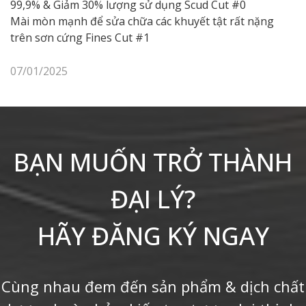
99,9% & Giảm 30% lượng sử dụng Scud Cut #0
Mài mòn mạnh để sửa chữa các khuyết tật rất nặng
trên sơn cứng Fines Cut #1
07/01/2025
BẠN MUỐN TRỞ THÀNH
ĐẠI LÝ?
HÃY ĐĂNG KÝ NGAY
Cùng nhau đem đến sản phẩm & dịch chất