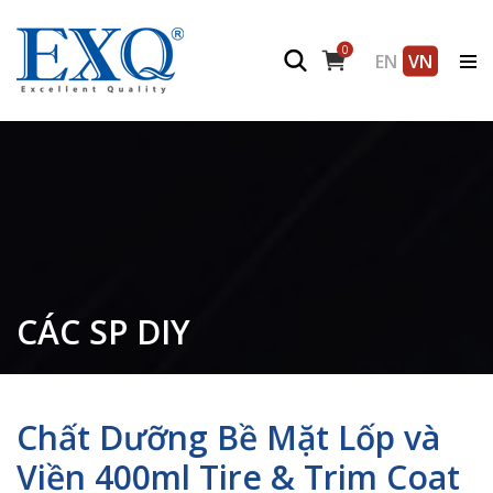
0
EN
VN
CÁC SP DIY
Chất Dưỡng Bề Mặt Lốp và
Viền 400ml Tire & Trim Coat