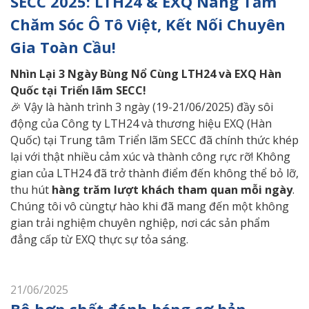
SECC 2025: LTH24 & EXQ Nâng Tầm
Chăm Sóc Ô Tô Việt, Kết Nối Chuyên
Gia Toàn Cầu!
Nhìn
Lại 3 Ngày Bùng Nổ Cùng LTH24 và EXQ Hàn
Quốc tại Triển lãm SECC!
🎉 Vậy là hành trình 3 ngày (19-21/06/2025) đầy sôi
động của Công ty LTH24 và thương hiệu EXQ (Hàn
Quốc) tại Trung tâm Triển lãm SECC đã chính thức khép
lại với thật nhiều cảm xúc và thành công rực rỡ! Không
gian của LTH24 đã trở thành điểm đến không thể bỏ lỡ,
thu hút
hàng trăm lượt khách tham quan mỗi ngày
.
Chúng tôi vô cùngtự hào khi đã mang đến một không
gian trải nghiệm chuyên nghiệp, nơi các sản phẩm
đẳng cấp từ EXQ thực sự tỏa sáng.
21/06/2025
Bộ hợp chất đánh bóng cơ bản -