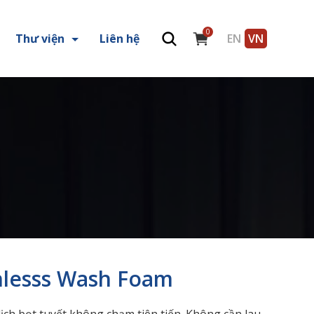
0
Thư viện
Liên hệ
EN
VN
hlesss Wash Foam