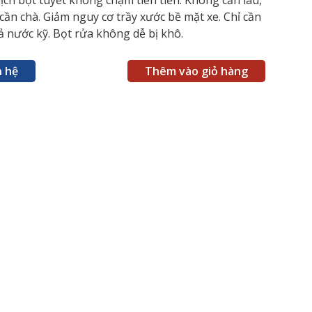
ch bọt tuyết không chạm tiên tiến. Không cần lau,
ần chà. Giảm nguy cơ trầy xước bề mặt xe. Chỉ cần
xả nước kỹ. Bọt rửa không dễ bị khô.
n hệ
Thêm vào giỏ hàng