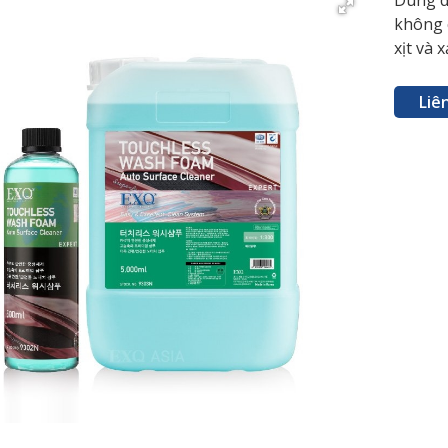
Dung dị
không c
xịt và 
Liê