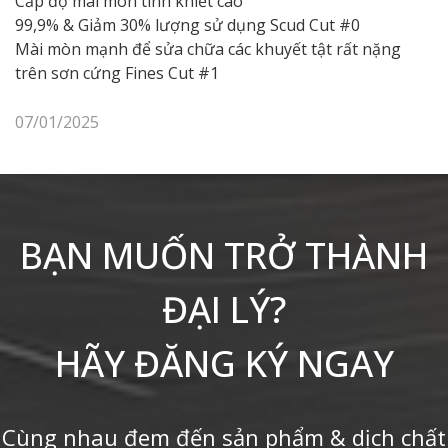
Cấp độ mài mòn tinh khiết cao
99,9% & Giảm 30% lượng sử dụng Scud Cut #0
Mài mòn mạnh để sửa chữa các khuyết tật rất nặng
trên sơn cứng Fines Cut #1
07/01/2025
BẠN MUỐN TRỞ THÀNH
ĐẠI LÝ?
HÃY ĐĂNG KÝ NGAY
Cùng nhau đem đến sản phẩm & dịch chất