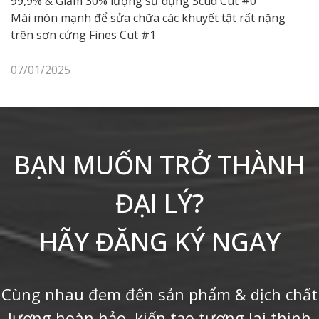
99,9% & Giảm 30% lượng sử dụng Scud Cut #0
Mài mòn mạnh để sửa chữa các khuyết tật rất nặng
trên sơn cứng Fines Cut #1
07/01/2025
BẠN MUỐN TRỞ THÀNH
ĐẠI LÝ?
HÃY ĐĂNG KÝ NGAY
Cùng nhau đem đến sản phẩm & dịch chất
lượng hoàn hảo, kiến tạo tương lai thịnh