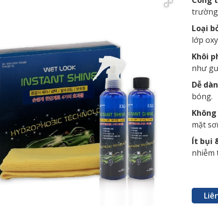
Công t
trường
Loại b
lớp oxy
Khôi p
như gư
Dễ dàn
bóng.
Không 
mặt sơ
Ít bụi
nhiễm 
Liê