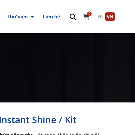
0
Thư viện
Liên hệ
EN
VN
stant Shine / Kit