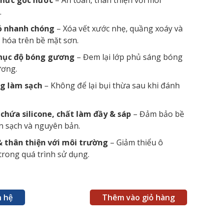
hức gốc nước
– An toàn, thân thiện với môi
.
ỏ nhanh chóng
– Xóa vết xước nhẹ, quầng xoáy và
 hóa trên bề mặt sơn.
hục độ bóng gương
– Đem lại lớp phủ sáng bóng
ơng.
g làm sạch
– Không để lại bụi thừa sau khi đánh
chứa silicone, chất làm đầy & sáp
– Đảm bảo bề
n sạch và nguyên bản.
 & thân thiện với môi trường
– Giảm thiểu ô
trong quá trình sử dụng.
n hệ
Thêm vào giỏ hàng