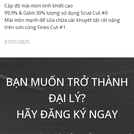
Cấp độ mài mòn tinh khiết cao
99,9% & Giảm 30% lượng sử dụng Scud Cut #0
Mài mòn mạnh để sửa chữa các khuyết tật rất nặng
trên sơn cứng Fines Cut #1
07/01/2025
BẠN MUỐN TRỞ THÀNH
ĐẠI LÝ?
HÃY ĐĂNG KÝ NGAY