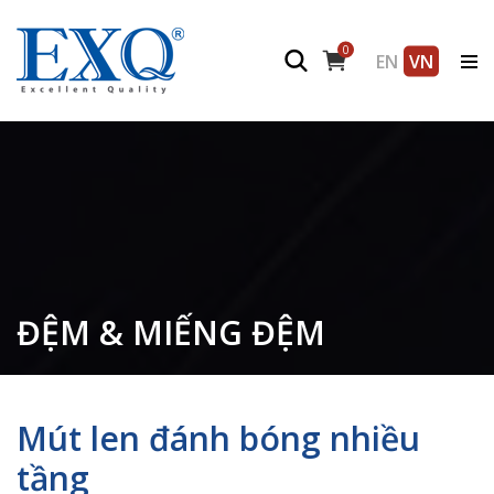
0
EN
VN
ĐỆM & MIẾNG ĐỆM
Mút len đánh bóng nhiều
tầng