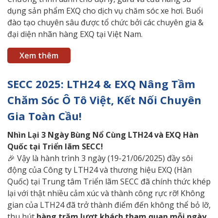
dụng sản phẩm EXQ cho dịch vụ chăm sóc xe hơi. Buổi
đào tạo chuyên sâu được tổ chức bởi các chuyên gia &
đại diện nhãn hàng EXQ tại Việt Nam.
Xem thêm
SECC 2025: LTH24 & EXQ Nâng Tầm
Chăm Sóc Ô Tô Việt, Kết Nối Chuyên
Gia Toàn Cầu!
Nhìn
Lại 3 Ngày Bùng Nổ Cùng LTH24 và EXQ Hàn
Quốc tại Triển lãm SECC!
🎉 Vậy là hành trình 3 ngày (19-21/06/2025) đầy sôi
động của Công ty LTH24 và thương hiệu EXQ (Hàn
Quốc) tại Trung tâm Triển lãm SECC đã chính thức khép
lại với thật nhiều cảm xúc và thành công rực rỡ! Không
gian của LTH24 đã trở thành điểm đến không thể bỏ lỡ,
thu hút
hàng trăm lượt khách tham quan mỗi ngày
.