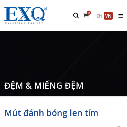
0
EN
VN
ĐỆM & MIẾNG ĐỆM
Mút đánh bóng len tím