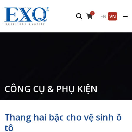
0
EN
VN
CÔNG CỤ & PHỤ KIỆN
Thang hai bậc cho vệ sinh ô
tô