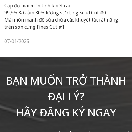
Cấp độ mài mòn tinh khiết cao
99,9% & Giảm 30% lượng sử dụng Scud Cut #0
Mài mòn mạnh để sửa chữa các khuyết tật rất nặng
trên sơn cứng Fines Cut #1
07/01/2025
BẠN MUỐN TRỞ THÀNH
ĐẠI LÝ?
HÃY ĐĂNG KÝ NGAY