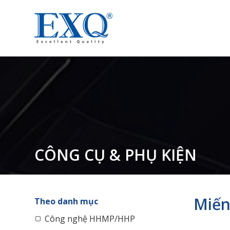
CÔNG CỤ & PHỤ KIỆN
Miến
Theo danh mục
Công nghệ HHMP/HHP