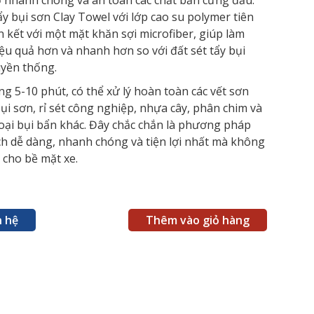
ỏ nhanh chóng và an toàn các chất bẩn cứng đầu.
y bụi sơn Clay Towel với lớp cao su polymer tiên
ên kết với một mặt khăn sợi microfiber, giúp làm
ệu quả hơn và nhanh hơn so với đất sét tẩy bụi
uyền thống.
ng 5-10 phút, có thể xử lý hoàn toàn các vết sơn
ụi sơn, rỉ sét công nghiệp, nhựa cây, phân chim và
loại bụi bẩn khác. Đây chắc chắn là phương pháp
ch dễ dàng, nhanh chóng và tiện lợi nhất mà không
 cho bề mặt xe.
n hệ
Thêm vào giỏ hàng