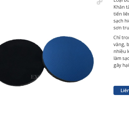
Loại b
Khăn tẩ
tiến li
sạch hi
sơn tr
Chỉ tro
văng, b
nhiều 
làm sạ
gây hại
Liê