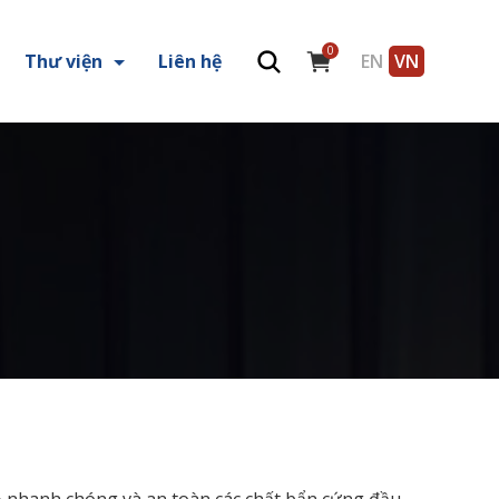
0
Thư viện
Liên hệ
EN
VN