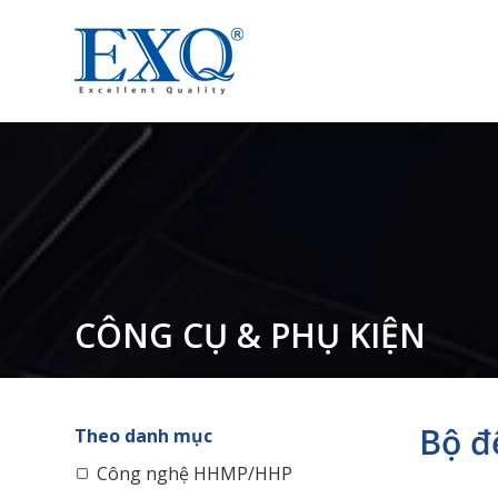
CÔNG CỤ & PHỤ KIỆN
Bộ đ
Theo danh mục
Công nghệ HHMP/HHP