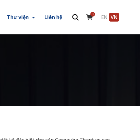
0
Thư viện
Liên hệ
EN
VN