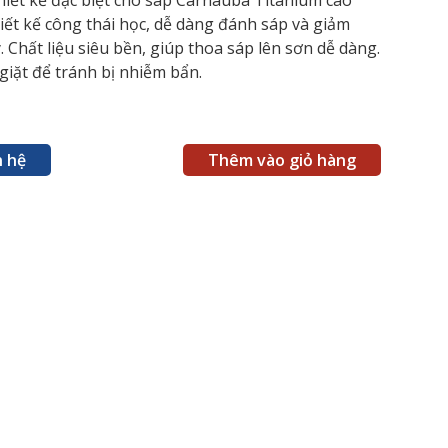
hiết kế đặc biệt cho sáp Carnauba Titanium cao
iết kế công thái học, dễ dàng đánh sáp và giảm
. Chất liệu siêu bền, giúp thoa sáp lên sơn dễ dàng.
giặt để tránh bị nhiễm bẩn.
n hệ
Thêm vào giỏ hàng