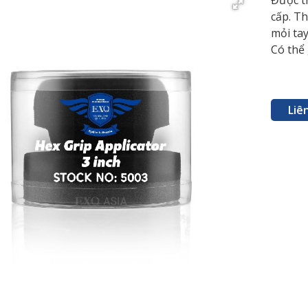
Được t
cấp. Th
mỏi tay
Có thể 
Liê