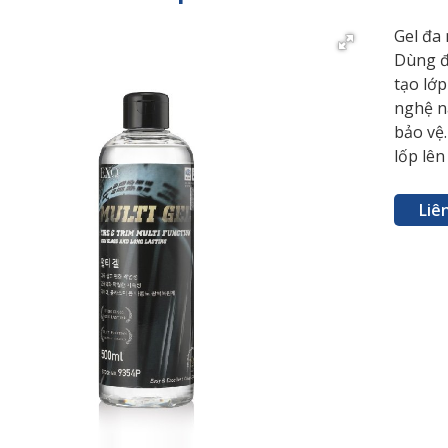
Gel đa 
Dùng đ
tạo lớ
nghệ n
bảo vệ.
lốp lên
Liê