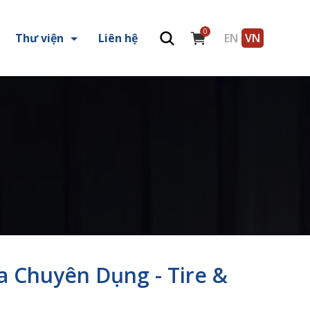
0
Thư viện
Liên hệ
EN
VN
 Chuyên Dụng - Tire &