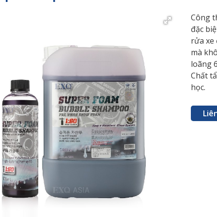
Công th
đặc bi
rửa xe 
mà khô
loãng 6
Chất t
học.
Liê