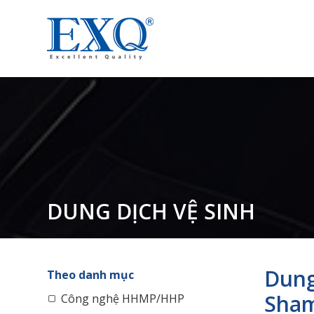
DUNG DỊCH VỆ SINH
Dung
Theo danh mục
Sham
Công nghệ HHMP/HHP