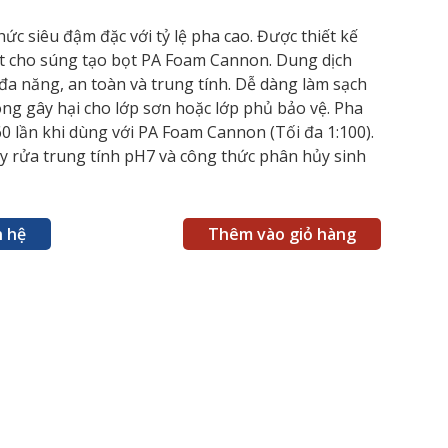
ức siêu đậm đặc với tỷ lệ pha cao. Được thiết kế
ệt cho súng tạo bọt PA Foam Cannon. Dung dịch
đa năng, an toàn và trung tính. Dễ dàng làm sạch
ng gây hại cho lớp sơn hoặc lớp phủ bảo vệ. Pha
0 lần khi dùng với PA Foam Cannon (Tối đa 1:100).
ẩy rửa trung tính pH7 và công thức phân hủy sinh
n hệ
Thêm vào giỏ hàng