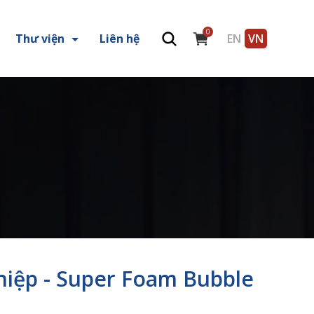
0
Thư viện
Liên hệ
EN
VN
hiệp - Super Foam Bubble