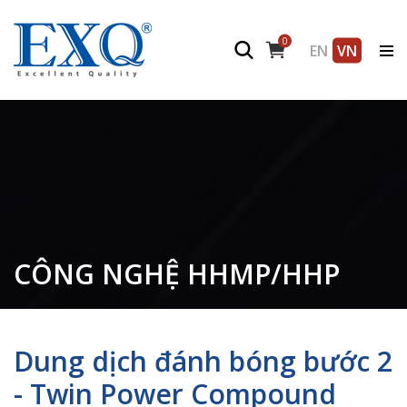
0
EN
VN
CÔNG NGHỆ HHMP/HHP
Dung dịch đánh bóng bước 2
- Twin Power Compound